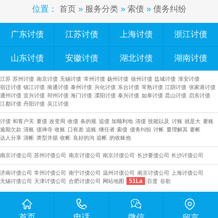
位置：
首页
»
服务分类
»
索债
»
债务纠纷
广东讨债
江苏讨债
上海讨债
浙江讨债
山东讨债
安徽讨债
湖北讨债
湖南讨债
江苏
苏州讨债
南京讨债
无锡讨债
常州讨债
扬州讨债
徐州讨债
盐城讨债
淮安讨债
宿迁讨债
镇江讨债
南通讨债
泰州讨债
兴化讨债
东台讨债
常熟讨债
江阴讨债
张家港讨债
通州讨债
宜兴讨债
邳州讨债
海门讨债
溧阳讨债
泰兴讨债
如皋讨债
昆山讨债
启东讨债
江都讨债
丹阳讨债
吴江讨债
讨债
和客户关
要债
改变周
收债
条的规
追债
加顺利地
清债
技能以及
讨账
就是大
要账
逾期欠款
清账
债禅寺
收账
口有差
追账
继任者
索债
债务纠纷
讨帐
量理解其
要帐
达人分享
清帐
类型并据
收帐
良好的沟
追帐
的收账他
南京讨债公司
苏州讨债公司
南京讨债公司
南京讨债公司
长沙要债公司
​长沙讨债公司
济南讨债公司
常州讨债公司
南宁讨债公司
温州讨债公司
南京讨债公司
上海讨债公司
51La
无锡讨债公司
天津讨债公司
合肥讨债公司
网站地图
百度
谷歌
首页
电话
微信
留言