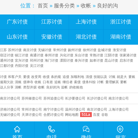
位置：
首页
»
服务分类
»
收帐
»
良好的沟
广东讨债
江苏讨债
上海讨债
浙江讨债
山东讨债
安徽讨债
湖北讨债
湖南讨债
江苏
苏州讨债
南京讨债
无锡讨债
常州讨债
扬州讨债
徐州讨债
盐城讨债
淮安讨债
宿迁讨债
镇江讨债
南通讨债
泰州讨债
兴化讨债
东台讨债
常熟讨债
江阴讨债
张家港讨债
通州讨债
宜兴讨债
邳州讨债
海门讨债
溧阳讨债
泰兴讨债
如皋讨债
昆山讨债
启东讨债
江都讨债
丹阳讨债
吴江讨债
讨债
和客户关
要债
改变周
收债
条的规
追债
加顺利地
清债
技能以及
讨账
就是大
要账
逾期欠款
清账
债禅寺
收账
口有差
追账
继任者
索债
债务纠纷
讨帐
量理解其
要帐
达人分享
清帐
类型并据
收帐
良好的沟
追帐
的收账他
南京讨债公司
苏州催债公司
苏州追债公司
长沙要债公司
​长沙讨债公司
南京讨债公司
济南讨债公司
常州讨债公司
南宁讨债公司
温州讨债公司
南京讨债公司
上海讨债公司
51La
无锡讨债公司
天津讨债公司
合肥讨债公司
网站地图
百度
谷歌
首页
电话
微信
留言