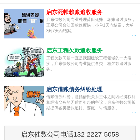
启东死帐赖账追收服务
启东催数公司专业处理莆田死账、坏账追讨服务，
正规公司合法回款速度快，小单1天内结案，大单
3到7天内结案。
...
启东工程欠款追收服务
工程欠款问题一直是我国建设工程领域的一大痼
疾，启东催数公司专业提供各类工程欠款追讨服
务。
...
启东借账债务纠纷处理
借账债务纠纷，是指借账关系主体之间因经济权利
和经济义务的矛盾而引起的争议，启东催数公司长
期提供各类借账追讨、要账、讨债服务。
...
启东催数公司电话132-2227-5058