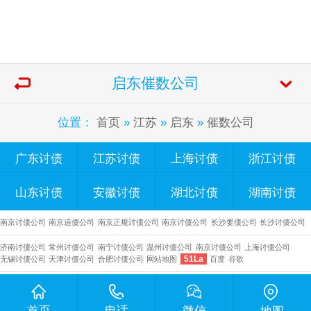
启东催数公司
位置：
首页
»
江苏
»
启东
»
催数公司
广东讨债
江苏讨债
上海讨债
浙江讨债
山东讨债
安徽讨债
湖北讨债
湖南讨债
南京讨债公司
南京追债公司
南京正规讨债公司
南京讨债公司
长沙要债公司
​长沙讨债公司
济南讨债公司
常州讨债公司
南宁讨债公司
温州讨债公司
南京讨债公司
上海讨债公司
51La
无锡讨债公司
天津讨债公司
合肥讨债公司
网站地图
百度
谷歌
首页
电话
微信