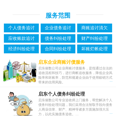
服务范围
个人债务追讨
企业债务追讨
商账追讨清欠
应收账款追讨
债务纠纷处理
财产纠纷处理
经济纠纷处理
合同纠纷处理
坏账烂帐处理
启东企业商账讨债服务
启东催数公司企业商账讨债服务，是指通过合法的
追收流程和技巧，进行商帐追收服务，降低企业风
险率和坏账率，防范和规避企业由于使用赊销方式
...
带来的信用风险。
启东个人债务纠纷处理
启东催数公司专业追收师上门服务，帮您解决个人
债务纠纷处理问题，我们采用合法智取手段向债务
人商业信誉、财产、精神等诸多方面施加强大压
...
力，以此实施债务追收。…