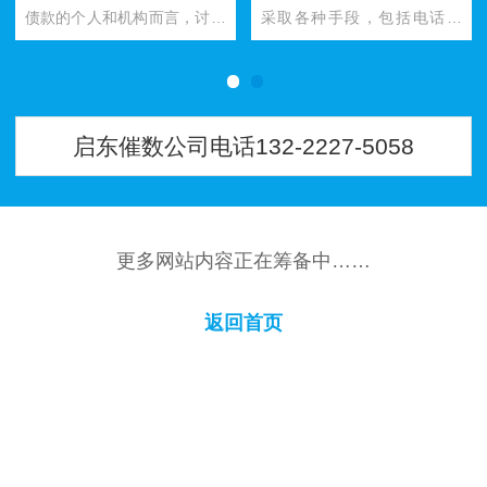
债款的个人和机构而言，讨要
采取各种手段，包括电话催
债务是一项复杂的任务。在南
收、法律诉讼等途径来讨债。
京这样一个经济繁荣的大都市
然而，讨债公司的服务并非免
中，…
费，他…
启东催数公司电话132-2227-5058
更多网站内容正在筹备中……
返回首页