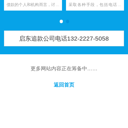
债款的个人和机构而言，讨要
采取各种手段，包括电话催
债务是一项复杂的任务。在南
收、法律诉讼等途径来讨债。
京这样一个经济繁荣的大都市
然而，讨债公司的服务并非免
中，…
费，他…
启东追款公司电话132-2227-5058
更多网站内容正在筹备中……
返回首页