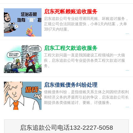
启东死帐赖账追收服务
启东追款公司专业处理莆田死账、坏账追讨服务，
正规公司合法回款速度快，小单1天内结案，大单
3到7天内结案。
...
启东工程欠款追收服务
工程欠款问题一直是我国建设工程领域的一大痼
疾，启东追款公司专业提供各类工程欠款追讨服
务。
...
启东借账债务纠纷处理
借账债务纠纷，是指借账关系主体之间因经济权利
和经济义务的矛盾而引起的争议，启东追款公司长
期提供各类借账追讨、要账、讨债服务。
...
启东追款公司电话132-2227-5058