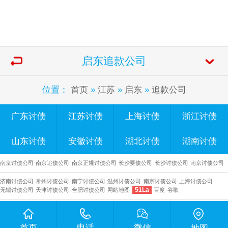
启东追款公司
位置：
首页
»
江苏
»
启东
»
追款公司
广东讨债
江苏讨债
上海讨债
浙江讨债
山东讨债
安徽讨债
湖北讨债
湖南讨债
南京讨债公司
南京追债公司
南京正规讨债公司
长沙要债公司
​长沙讨债公司
南京讨债公司
济南讨债公司
常州讨债公司
南宁讨债公司
温州讨债公司
南京讨债公司
上海讨债公司
51La
无锡讨债公司
天津讨债公司
合肥讨债公司
网站地图
百度
谷歌
首页
电话
微信