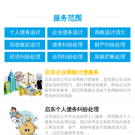
服务范围
个人债务追讨
企业债务追讨
商账追讨清欠
应收账款追讨
债务纠纷处理
财产纠纷处理
经济纠纷处理
合同纠纷处理
坏账烂帐处理
启东企业商账讨债服务
启东追款公司企业商账讨债服务，是指通过合法的
追收流程和技巧，进行商帐追收服务，降低企业风
险率和坏账率，防范和规避企业由于使用赊销方式
...
带来的信用风险。
启东个人债务纠纷处理
启东追款公司专业追收师上门服务，帮您解决个人
债务纠纷处理问题，我们采用合法智取手段向债务
人商业信誉、财产、精神等诸多方面施加强大压
...
力，以此实施债务追收。…