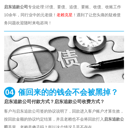
启东追款公司
专业处理:讨债、要债、追债、要账、收债、收账工作
10余年，同行业中的元老级！
老赖克星
！遇到了让您头痛的疑难债
务问题欢迎随时来电咨询！
04
催回来的的钱会不会被黑掉？
启东追款公司付款方式？启东追款公司收费方式？
客户与启东追款公司签的协议说明了，回款进入客户账户才算生效，
按回款金额的协议约定结算，并且老赖也不会将回款打入
启东追款公
司
手里，老赖是傻子吗？所以这个情况几乎不存在。