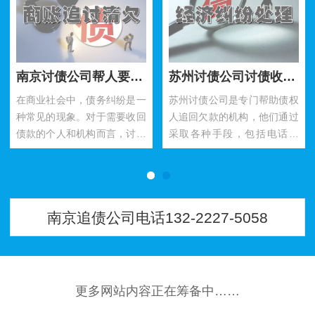
南京讨债公司帮人要账需要注意什么细节？
苏州讨债公司讨债收费标准是什么呢？
在商业社会中，债务纠纷是一
苏州讨债公司是专门帮助债权
种常见的现象。对于需要收回
人追回欠款的机构，他们通过
债款的个人和机构而言，讨要
采取各种手段，包括电话催
债务是一项复杂的任务。在南
收、法律诉讼等途径来讨债。
京这样一个经济繁荣的大都市
然而，讨债公司的服务并非免
中，…
费，他…
南京追债公司电话132-2227-5058
更多网站内容正在筹备中……