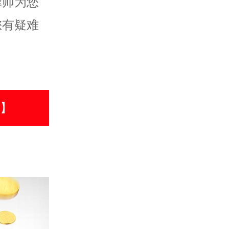
律师为您
您有疑难
话】