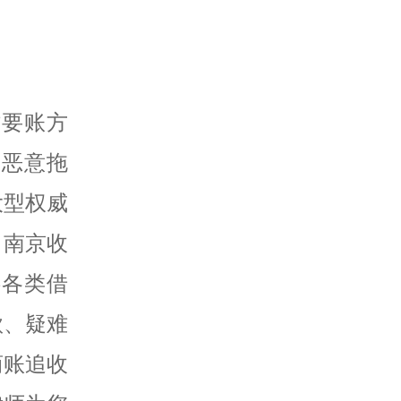
讨要账方
、恶意拖
大型权威
、南京收
供各类借
款、疑难
商账追收